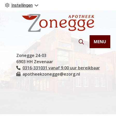
Instellingen
MENU
Hoofdmenu
Zonegge
24-03
6903 HH
Zevenaar
0316-331031 vanaf 9.00 uur bereikbaar
Tel:
apotheekzonegge@ezorg.nl
Fax: