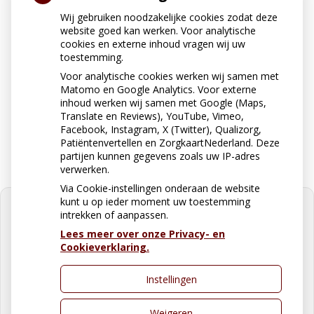
Neem contact op
Wij gebruiken noodzakelijke cookies zodat deze
0316-331031 vanaf 9.00 uur
website goed kan werken. Voor analytische
bereikbaar
cookies en externe inhoud vragen wij uw
toestemming.
Voor analytische cookies werken wij samen met
Matomo en Google Analytics. Voor externe
Stuur ons een e-mail
inhoud werken wij samen met Google (Maps,
apotheekzonegge@ezorg.nl
Translate en Reviews), YouTube, Vimeo,
Facebook, Instagram, X (Twitter), Qualizorg,
Patiëntenvertellen en ZorgkaartNederland. Deze
partijen kunnen gegevens zoals uw IP-adres
verwerken.
Via Cookie-instellingen onderaan de website
kunt u op ieder moment uw toestemming
intrekken of aanpassen.
Lees meer over onze Privacy- en
Cookieverklaring.
U heeft geen toestemming gegeven
voor
externe inhoud
die nodig is om
dit te zien.
Instellingen
Cookie-instellingen wijzigen
Weigeren