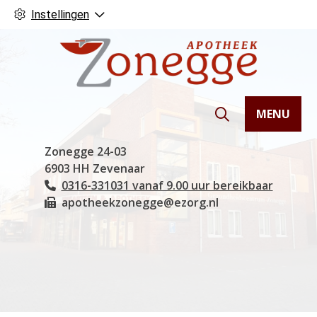
Instellingen
MENU
Hoofdmenu
Zonegge
24-03
6903 HH
Zevenaar
0316-331031 vanaf 9.00 uur bereikbaar
Tel:
apotheekzonegge@ezorg.nl
Fax: