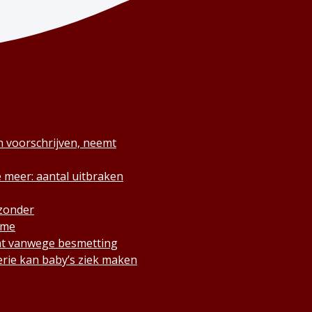
n voorschrijven, neemt
 meer: aantal uitbraken
 zonder
ame
cht vanwege besmetting
rie kan baby’s ziek maken