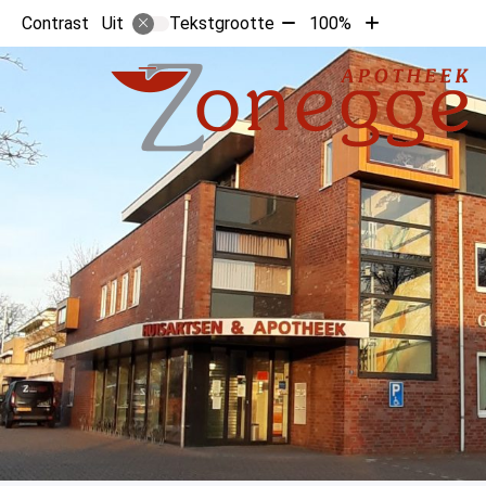
Tekst
Tekst
Contrast
Tekstgrootte
100%
Uit
verkleinen
vergroten
met
met
10%
10%