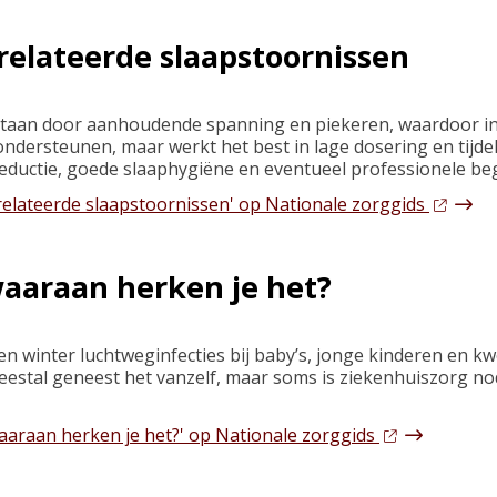
relateerde slaapstoornissen
staan door aanhoudende spanning en piekeren, waardoor ins
dersteunen, maar werkt het best in lage dosering en tijdelij
ductie, goede slaaphygiëne en eventueel professionele beg
erelateerde slaapstoornissen' op Nationale zorggids
waaraan herken je het?
 en winter luchtweginfecties bij baby’s, jonge kinderen en k
estal geneest het vanzelf, maar soms is ziekenhuiszorg no
waaraan herken je het?' op Nationale zorggids