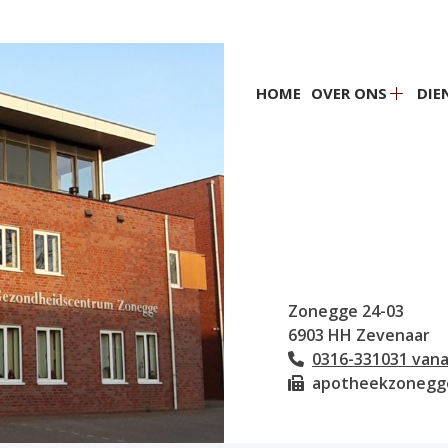
Hoofdmenu
HOME
OVER ONS
DIE
Over
ons
subme
Zonegge
24-03
6903 HH
Zevenaar
0316-331031 vana
Tel:
apotheekzonegg
Fax: