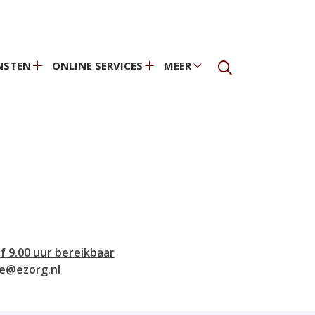
NSTEN
ONLINE SERVICES
MEER
Diensten
Online
Meer
submenu
services
submenu
nu
submenu
f 9.00 uur bereikbaar
e@ezorg.nl