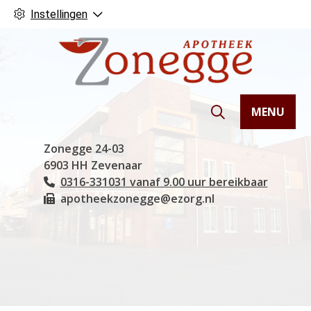
Instellingen
MENU
Hoofdmenu
Zonegge
24-03
6903 HH
Zevenaar
0316-331031 vanaf 9.00 uur bereikbaar
Tel:
apotheekzonegge@ezorg.nl
Fax: