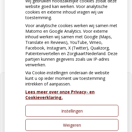
Neem contact op
Wij gebruiken noodzakelijke cookies zodat deze
0316-331031 vanaf 9.00 uur
website goed kan werken. Voor analytische
bereikbaar
cookies en externe inhoud vragen wij uw
toestemming.
Voor analytische cookies werken wij samen met
Matomo en Google Analytics. Voor externe
Stuur ons een e-mail
inhoud werken wij samen met Google (Maps,
apotheekzonegge@ezorg.nl
Translate en Reviews), YouTube, Vimeo,
Facebook, Instagram, X (Twitter), Qualizorg,
Patiëntenvertellen en ZorgkaartNederland. Deze
partijen kunnen gegevens zoals uw IP-adres
verwerken.
Via Cookie-instellingen onderaan de website
kunt u op ieder moment uw toestemming
intrekken of aanpassen.
Lees meer over onze Privacy- en
Cookieverklaring.
U heeft geen toestemming gegeven
voor
externe inhoud
die nodig is om
dit te zien.
Instellingen
Cookie-instellingen wijzigen
Weigeren