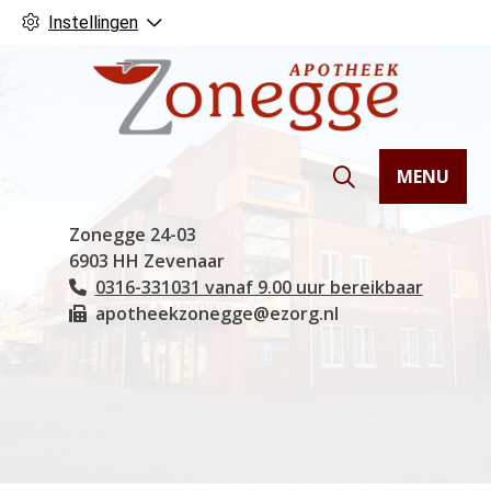
Instellingen
MENU
Hoofdmenu
Zonegge
24-03
6903 HH
Zevenaar
0316-331031 vanaf 9.00 uur bereikbaar
Tel:
apotheekzonegge@ezorg.nl
Fax: