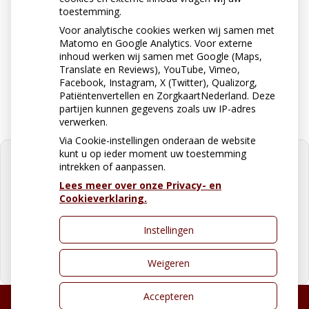
toestemming.
Voor analytische cookies werken wij samen met
Matomo en Google Analytics. Voor externe
Stuur ons een e-mail
inhoud werken wij samen met Google (Maps,
apotheekzonegge@ezorg.nl
Translate en Reviews), YouTube, Vimeo,
Facebook, Instagram, X (Twitter), Qualizorg,
Patiëntenvertellen en ZorgkaartNederland. Deze
partijen kunnen gegevens zoals uw IP-adres
verwerken.
Via Cookie-instellingen onderaan de website
kunt u op ieder moment uw toestemming
intrekken of aanpassen.
Lees meer over onze Privacy- en
Cookieverklaring.
U heeft geen toestemming gegeven
voor
externe inhoud
die nodig is om
dit te zien.
Instellingen
Cookie-instellingen wijzigen
Weigeren
Accepteren
Uw Zorg Online
|
Beheer