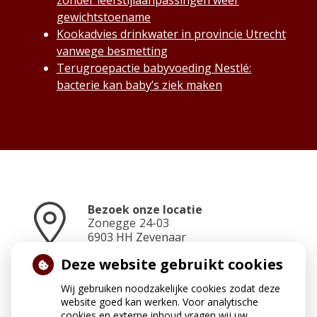
zonder leefstijlaanpassingen weer
gewichtstoename
Kookadvies drinkwater in provincie Utrecht
vanwege besmetting
Terugroepactie babyvoeding Nestlé:
bacterie kan baby’s ziek maken
Bezoek onze locatie
Zonegge
24-03
6903 HH
Zevenaar
Deze website gebruikt cookies
Neem contact op
Wij gebruiken noodzakelijke cookies zodat deze
0316-331031 vanaf 9.00 uur
website goed kan werken. Voor analytische
bereikbaar
cookies en externe inhoud vragen wij uw